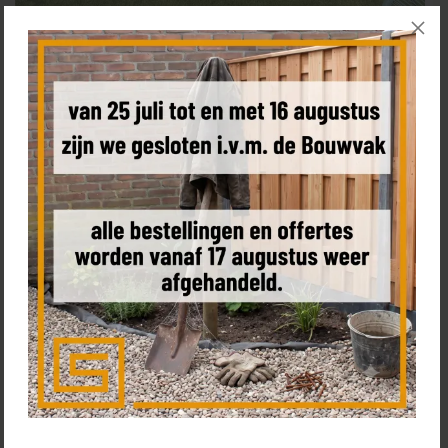
Onderhoudsvrije schutting met
modern rhombus motief
10 meter
€ 2.238,40
Composiet Naturel Cloudy Grey met