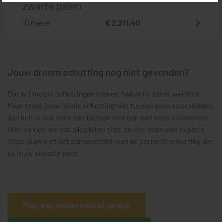
zwarte palen
10 meter
€ 2.211,40
Jouw droom schutting nog niet gevonden?
Dat wij mooie schuttingen maken, heb je nu zeker wel door.
Maar staat jouw ideale schutting niet tussen deze voorbeelden,
dan kun je ook eens een bezoek brengen aan onze showroom.
Hier kunnen we van alles laten zien, en een team van experts
helpt jouw met het samenstellen van de perfecte schutting die
bij jouw situatie past.
Plan een showroom afspraak