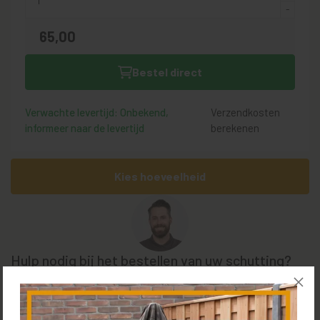
65,
00
Bestel direct
Verwachte levertijd: Onbekend,
Verzendkosten
informeer naar de levertijd
berekenen
Kies hoeveelheid
Hulp nodig bij het bestellen van uw schutting?
Bel
+31 85 0187 599
, plan een
(video) call
met Tom of bezoek
de
showroom