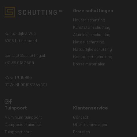
Onze schuttingen
Houten schutting
Kunststof schutting
Kanaaldijk Z.W. 3
Aluminium schutting
5706 LD Helmond
Metaal schutting
Natuurlijke schutting
contact@schutting.nl
Composiet schutting
+31 85 0187 599
Losse materialen
KVK: 17015965
BTW: NL001081354B01
Tuinpoort
Klantenservice
Aluminium tuinpoort
Contact
Composiet tuindeur
Offerte aanvragen
Tuinpoort hout
Bestellen