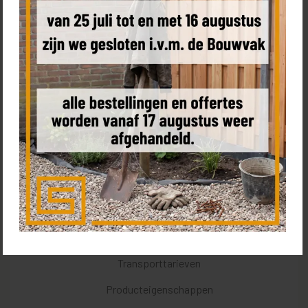
Bestel een sample
Product omschrijving
Kenmerken
Levering & leverdag
Transporttarieven
Producteigenschappen