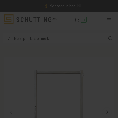
Montage in heel NL
0