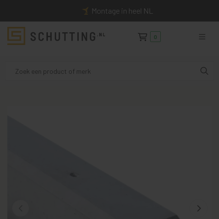
Montage in heel NL
0