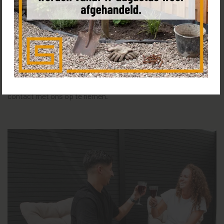
soorten wij met zorg uit. Of je nu een groot of klein budget
hebt, een enorme tuin of een postzegel, wij hebben voor iedere
situatie de juiste schutting. Behalve dat wij iedere dag
schuttingen plaatsen door het hele land, werken wij achter de
schermen er ook hard om de website voor jou zo optimaal
mogelijk te maken. Het kan dus zijn dat je bepaalde
toepassingen niet kunt vinden, maar aarzel dan niet om
contact met ons op te nemen.