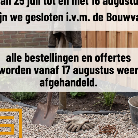
& leverdag
Transporttarieven
Producteigenschappen
Ande