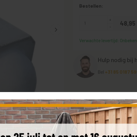
Bestellen:
48,
95
Verwachte levertijd: Onbekend
Hulp nodig bij 
Bel
+31 85 0187 59
Bestel een sample