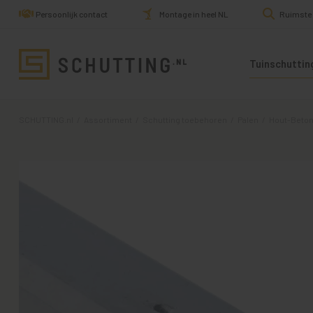
Persoonlijk contact
Montage in heel NL
Ruimste
Tuinschuttin
SCHUTTING.nl
/
Assortiment
/
Schutting toebehoren
/
Palen
/
Hout-Beton 