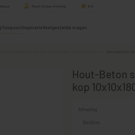
 keuze
Ruim 40 jaar ervaring
8.9
g
Tuinpoort
Inspiratie
Veelgestelde vragen
schuttingpaal Grijs met Bol kop 10x10x180 cm | sponning 37 cm
/
Betonpaal Bol Gl
Hout-Beton s
kop 10x10x18
Afmeting