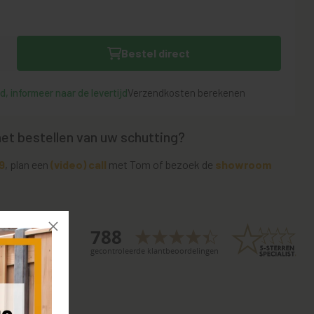
Bestel direct
, informeer naar de levertijd
Verzendkosten berekenen
het bestellen van uw schutting?
9
, plan een
(video) call
met Tom of bezoek de
showroom