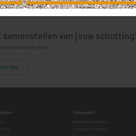
et samenstellen van jouw schutting
raag persoonlijk verder.
 0187 599
ingen
Tuinpoort
ing
Aluminium tuinpoort
tting
Composiet tuindeur