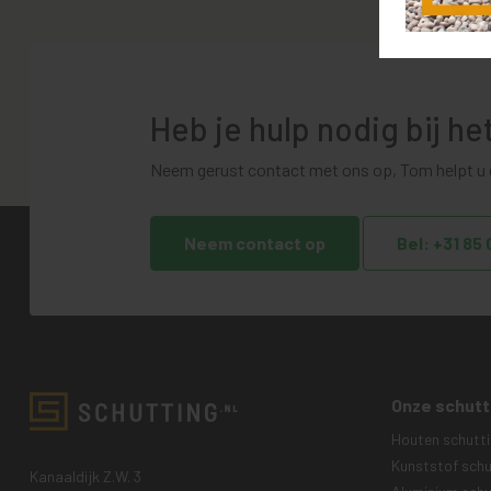
Heb je hulp nodig bij h
Neem gerust contact met ons op, Tom helpt u g
Neem contact op
Bel: +31 85
Onze schutt
Houten schutt
Kunststof schu
Kanaaldijk Z.W. 3