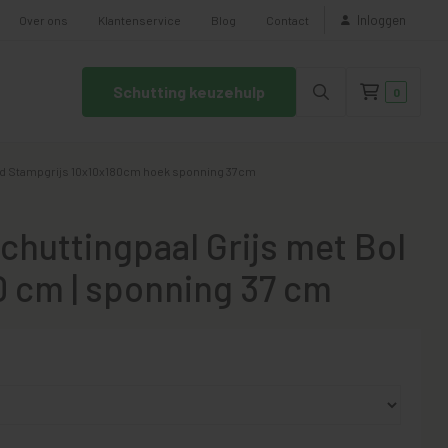
Inloggen
Over ons
Klantenservice
Blog
Contact
Schutting keuzehulp
0
ad Stampgrijs 10x10x180cm hoek sponning 37cm
chuttingpaal Grijs met Bol
0 cm | sponning 37 cm