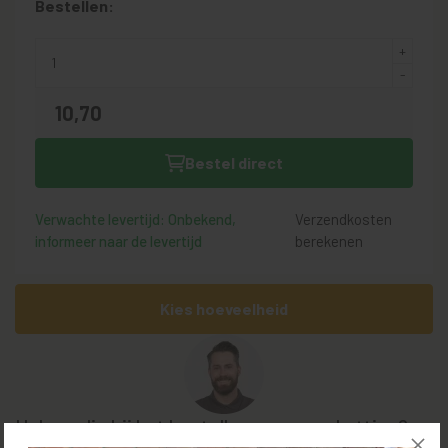
Bestellen:
10,
70
Bestel direct
Verwachte levertijd: Onbekend,
Verzendkosten
informeer naar de levertijd
berekenen
Kies hoeveelheid
Hulp nodig bij het bestellen van uw schutting?