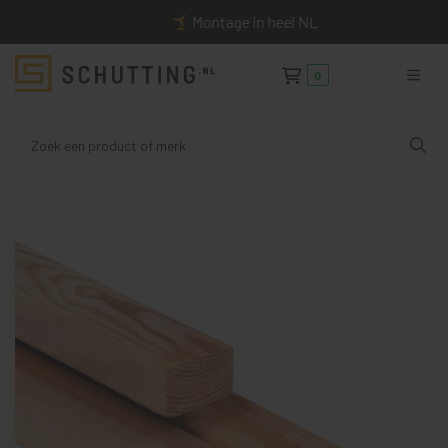
Montage in heel NL
0