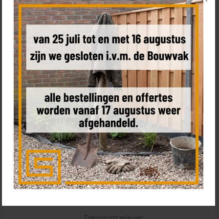
Bel
+31 85 0187 599
, plan een
(video) call
met Tom of bezoek
de
showroom
Bestel een sample
Product omschrijving
Kenmerken
Levering & leverdag
Transporttarieven