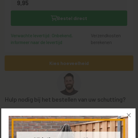
9,
95
Bestel direct
Verwachte levertijd: Onbekend,
Verzendkosten
informeer naar de levertijd
berekenen
Kies hoeveelheid
Hulp nodig bij het bestellen van uw schutting?
Bel
+31 85 0187 599
, plan een
(video) call
met Tom of bezoek
de
showroom