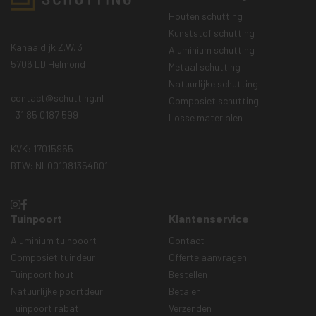
Houten schutting
Kunststof schutting
Kanaaldijk Z.W. 3
Aluminium schutting
5706 LD Helmond
Metaal schutting
Natuurlijke schutting
contact@schutting.nl
Composiet schutting
+31 85 0187 599
Losse materialen
KVK: 17015965
BTW: NL001081354B01
Tuinpoort
Klantenservice
Aluminium tuinpoort
Contact
Composiet tuindeur
Offerte aanvragen
Tuinpoort hout
Bestellen
Natuurlijke poortdeur
Betalen
Tuinpoort rabat
Verzenden