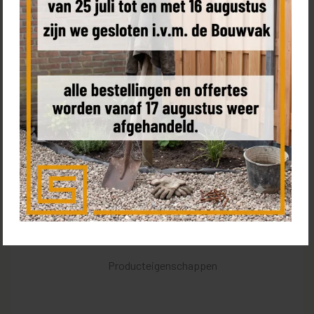
Bestel een sample
Product omschrijving
Kenmerken
Levering & leverdag
Transporttarieven
Producteigenschappen