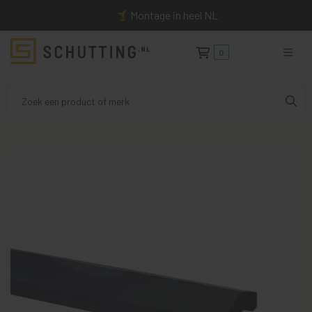
Montage in heel NL
0