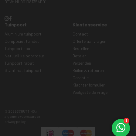
BTW: NL001081354B01
Tuinpoort
Klantenservice
Aluminium tuinpoort
Contact
Composiet tuindeur
Offerte aanvragen
Tuinpoort hout
Bestellen
Natuurlijke poortdeur
Betalen
Tuinpoort rabat
Verzenden
Staafmat tuinpoort
Ruilen & retouren
Garantie
Klachtenformulier
Veelgestelde vragen
© 2026 SCHUTTING.nl
algemene voorwaarden
privacy policy