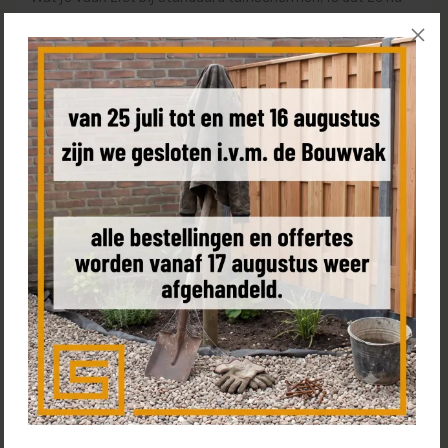
verloop van tijd kromtrekken of open gaan staan. Dat is
precies waar dit type scherm zich onderscheidt. De
planken zijn dik (circa 3,7 cm) en worden in een Zweeds
rabatprofiel geplaatst. Dat betekent dat ze elkaar
overlappen, waardoor het scherm niet alleen visueel dicht
is, maar ook beter bestand tegen werking van het hout. Je
merkt dat vooral na een paar seizoenen: waar andere
schermen kieren krijgen, blijft dit netjes gesloten.
Douglas hout: sterk, natuurlijk en
voorspelbaar in gedrag
Douglas hout is een van de meest gekozen houtsoorten
voor schuttingen, en dat is niet zonder reden. Het is van
nature sterker en duurzamer dan veel andere
naaldhoutsoorten zoals vuren of grenen. In de praktijk
betekent dat dat je een langere levensduur krijgt zonder
dat het hout per se geïmpregneerd hoeft te worden. Voor