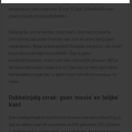
een schutting zoals deze mag je rekenen op een
levensduur van ongeveer 10 tot 15 jaar, afhankelijk van
plaatsing en omstandigheden.
Belangrijk om te weten: hout leeft. Ook deze zwarte
uitvoering zal onder invloed van zon en weer langzaam
veranderen. Waar onbehandeld Douglas vergrijst, zal zwart
hout iets subtieler verouderen. Dat is geen
kwaliteitsverlies, maar juist een natuurlijk proces. Wil je
de kleur behouden zoals hij is? Dan kun je hem periodiek
behandelen, maar dat is geen must om de levensduur te
halen.
Dubbelzijdig strak: geen ‘mooie’ en ‘lelijke’
kant
Een veelgemaakte fout bij het kiezen van een schutting is
dat er alleen naar de voorkant wordt gekeken. Dit scherm
is dubbelzijdig uitgevoerd, wat betekent dat beide kanten