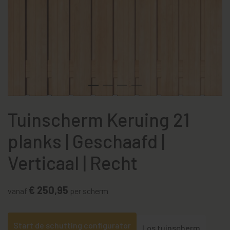
Tuinscherm Keruing 21
planks | Geschaafd |
Verticaal | Recht
€ 250,95
vanaf
per scherm
Start de schutting configurator
Los tuinscherm