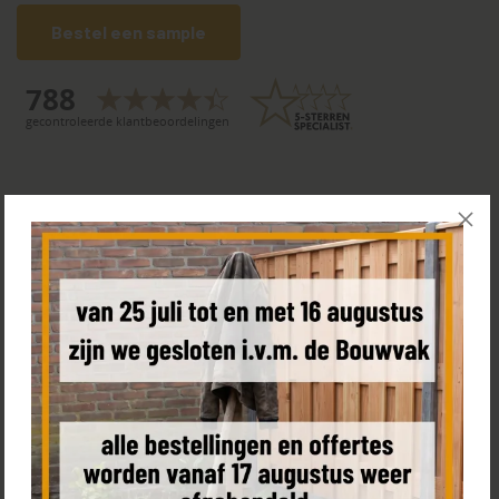
Bestel een sample
Product omschrijving
Kenmerken
Levering & leverdag
Transporttarieven
Producteigenschappen
Andere afmetingen