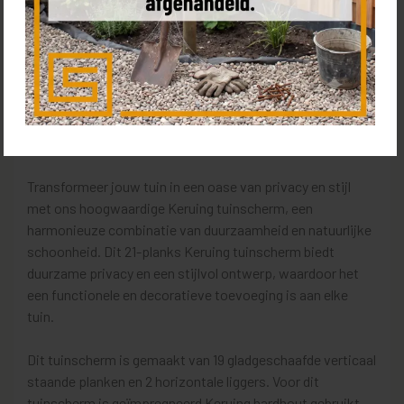
Product omschrijving
16mm dik hout
Diverse afmetingen
Glad afgewerkt
Tuinscherm Hardhout 21 planks |
Geschaafd | Verticaal | Recht
Transformeer jouw tuin in een oase van privacy en stijl
met ons hoogwaardige Keruing tuinscherm, een
harmonieuze combinatie van duurzaamheid en natuurlijke
schoonheid. Dit 21-planks Keruing tuinscherm biedt
duurzame privacy en een stijlvol ontwerp, waardoor het
een functionele en decoratieve toevoeging is aan elke
tuin.
Dit tuinscherm is gemaakt van 19 gladgeschaafde verticaal
staande planken en 2 horizontale liggers. Voor dit
tuinscherm is geïmpregneerd Keruing hardhout gebruikt.