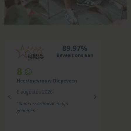
89.97%
Beveelt ons aan
7
rouw Diepeveen
Heer/mevrouw Kessel van
s 2026
2 augustus 2026
previous
next
timent en fijn
"Goede materialen en ruime
keuze"