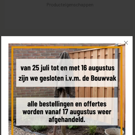
Producteigenschappen
Een schutting van SCHUTTING.nl
De basis maken van jouw ideale tuin is onze passie en daar
werken wij al jaren hard aan. Onze tuinschermen worden met
passie vervaardigd in onze eigen productie hal en de materialen
soorten wij met zorg uit. Of je nu een groot of klein budget
hebt, een enorme tuin of een postzegel, wij hebben voor iedere
situatie de juiste schutting. Behalve dat wij iedere dag
schuttingen plaatsen door het hele land, werken wij achter de
schermen er ook hard om de website voor jou zo optimaal