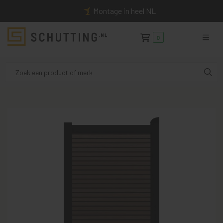
Montage in heel NL
0