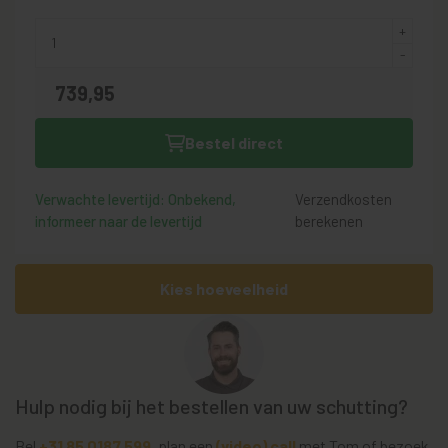
739,
95
Bestel direct
Verwachte levertijd: Onbekend,
Verzendkosten
informeer naar de levertijd
berekenen
Kies hoeveelheid
Hulp nodig bij het bestellen van uw schutting?
Bel
+31 85 0187 599
, plan een
(video) call
met Tom of bezoek