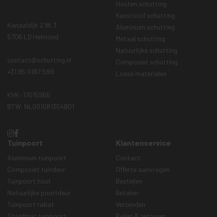
Houten schutting
Kunststof schutting
Kanaaldijk Z.W. 3
Aluminium schutting
5706 LD Helmond
Metaal schutting
Natuurlijke schutting
contact@schutting.nl
Composiet schutting
+31 85 0187 599
Losse materialen
KVK: 17015965
BTW: NL001081354B01
Tuinpoort
Klantenservice
Aluminium tuinpoort
Contact
Composiet tuindeur
Offerte aanvragen
Tuinpoort hout
Bestellen
Natuurlijke poortdeur
Betalen
Tuinpoort rabat
Verzenden
Staafmat tuinpoort
Ruilen & retouren