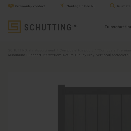
Persoonlijk contact
Montage in heel NL
Ruimste
Tuinschuttin
SCHUTTING.nl
/
Assortiment
/
Composiet tuinpoort
/
*Composiet Premium Tu
Aluminium Tuinpoort | 125x220cm | Natural Cloudy Grey | Verticaal | Antraciet 