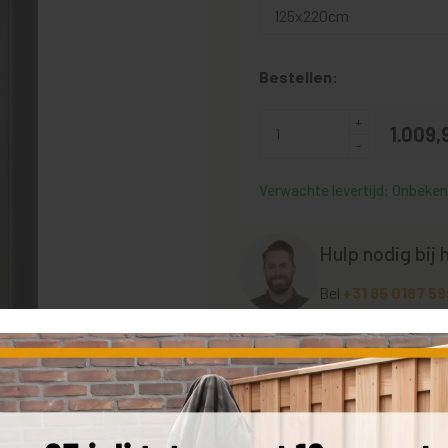
Bestellen:
1.009,
Verwachte levertijd: Onbekend
Hulp nodig bij 
Bel
+31 85 0187 59
Bestel een sample