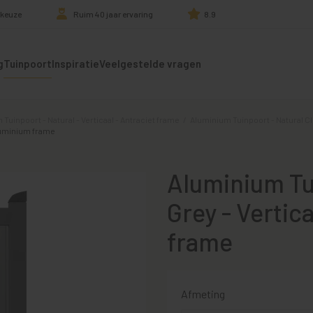
 keuze
Ruim 40 jaar ervaring
8.9
g
Tuinpoort
Inspiratie
Veelgestelde vragen
inpoort - Natural - Verticaal - Antraciet frame
/
Aluminium Tuinpoort - Natural Cl
aluminium frame
Aluminium Tu
Grey - Vertic
frame
Afmeting