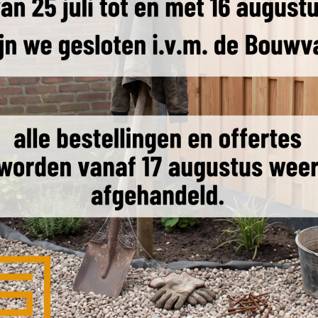
& leverdag
Transporttarieven
Producteigenschappen
Ande