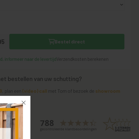
95
Bestel direct
, informeer naar de levertijd
Verzendkosten berekenen
het bestellen van uw schutting?
9
, plan een
(video) call
met Tom of bezoek de
showroom