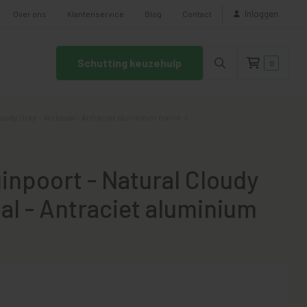
Inloggen
Over ons
Klantenservice
Blog
Contact
Schutting keuzehulp
0
oudy Grey - Verticaal - Antraciet aluminium frame
/
inpoort - Natural Cloudy
aal - Antraciet aluminium