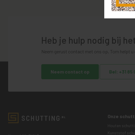
Heb je hulp nodig bij h
Neem gerust contact met ons op, Tom helpt u g
Neem contact op
Bel: +31 85
Onze schutt
Houten schutt
Kunststof schu