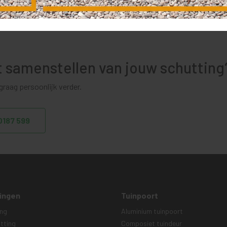
et samenstellen van jouw schutting
raag persoonlijk verder.
 0187 599
ingen
Tuinpoort
ing
Aluminium tuinpoort
tting
Composiet tuindeur