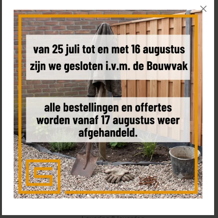
Hulp nodig bij het bestellen van uw schutting?
Bel
+31 85 0187 599
, plan een
(video) call
met Tom of bezoek
de
showroom
Bestel een sample
Product omschrijving
Kenmerken