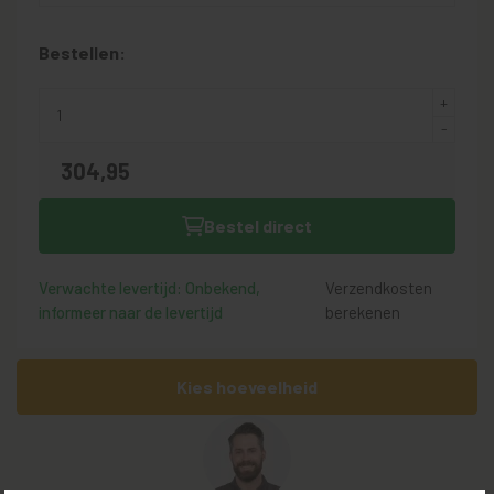
Bestellen:
304,
95
Bestel direct
Verwachte levertijd: Onbekend,
Verzendkosten
informeer naar de levertijd
berekenen
Kies hoeveelheid