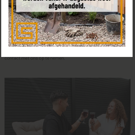
soorten wij met zorg uit. Of je nu een groot of klein budget
hebt, een enorme tuin of een postzegel, wij hebben voor iedere
situatie de juiste schutting. Behalve dat wij iedere dag
schuttingen plaatsen door het hele land, werken wij achter de
schermen er ook hard om de website voor jou zo optimaal
mogelijk te maken. Het kan dus zijn dat je bepaalde
toepassingen niet kunt vinden, maar aarzel dan niet om
contact met ons op te nemen.