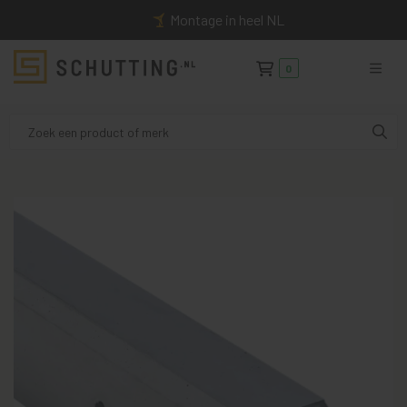
Montage in heel NL
0