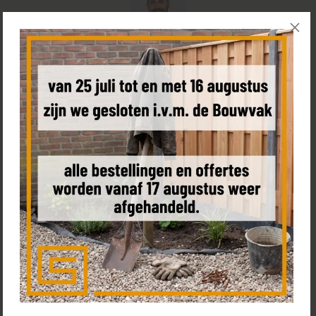
Hulp nodig bij het bestellen van uw schutting?
Bel
+31 85 0187 599
, plan een
(video) call
met Tom of bezoek
de
showroom
Bestel een sample
Product omschrijving