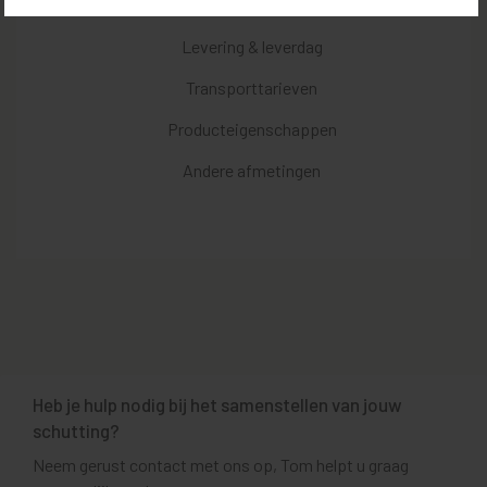
Kenmerken
Levering & leverdag
Transporttarieven
Producteigenschappen
Andere afmetingen
Heb je hulp nodig bij het samenstellen van jouw
schutting?
Neem gerust contact met ons op, Tom helpt u graag