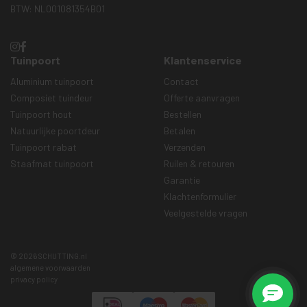
BTW: NL001081354B01
Tuinpoort
Klantenservice
Aluminium tuinpoort
Contact
Composiet tuindeur
Offerte aanvragen
Tuinpoort hout
Bestellen
Natuurlijke poortdeur
Betalen
Tuinpoort rabat
Verzenden
Staafmat tuinpoort
Ruilen & retouren
Garantie
Klachtenformulier
Veelgestelde vragen
© 2026 SCHUTTING.nl
algemene voorwaarden
privacy policy