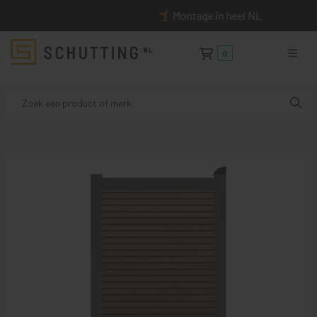
Montage in heel NL
0