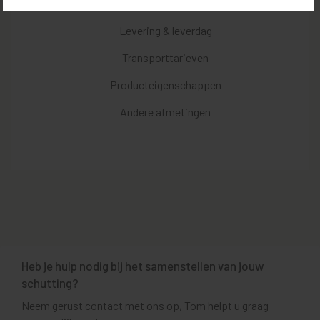
Kenmerken
Levering & leverdag
Transporttarieven
Producteigenschappen
Andere afmetingen
Heb je hulp nodig bij het samenstellen van jouw
schutting?
Neem gerust contact met ons op, Tom helpt u graag