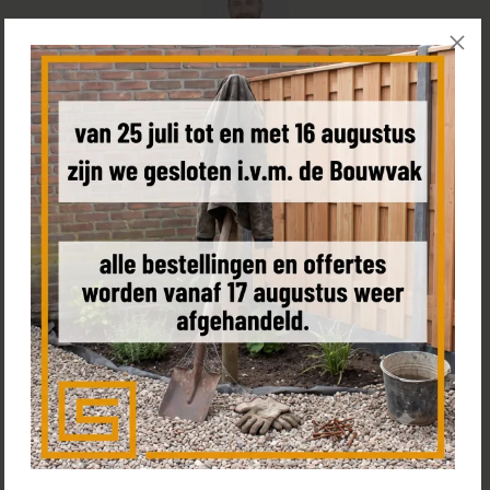
Hulp nodig bij het bestellen van uw schutting?
Bel
+31 85 0187 599
, plan een
(video) call
met Tom of bezoek
de
showroom
Bestel een sample
Product omschrijving