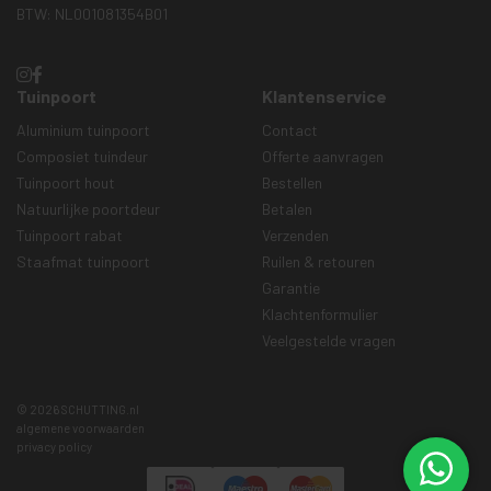
BTW: NL001081354B01
Tuinpoort
Klantenservice
Aluminium tuinpoort
Contact
Composiet tuindeur
Offerte aanvragen
Tuinpoort hout
Bestellen
Natuurlijke poortdeur
Betalen
Tuinpoort rabat
Verzenden
Staafmat tuinpoort
Ruilen & retouren
Garantie
Klachtenformulier
Veelgestelde vragen
© 2026 SCHUTTING.nl
algemene voorwaarden
privacy policy