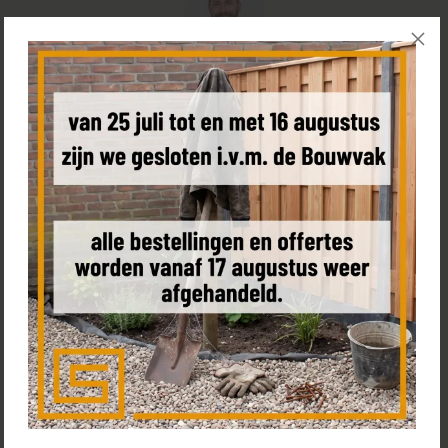
Hulp nodig bij het bestellen van uw schutting?
Bel
+31 85 0187 599
, plan een
(video) call
met Tom of bezoek
de
showroom
Bestel een sample
Product omschrijving