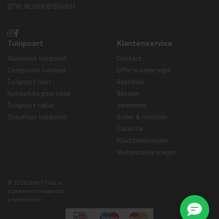
BTW: NL001081354B01
Tuinpoort
Klantenservice
Aluminium tuinpoort
Contact
Composiet tuindeur
Offerte aanvragen
Tuinpoort hout
Bestellen
Natuurlijke poortdeur
Betalen
Tuinpoort rabat
Verzenden
Staafmat tuinpoort
Ruilen & retouren
Garantie
Klachtenformulier
Veelgestelde vragen
© 2026 SCHUTTING.nl
algemene voorwaarden
privacy policy