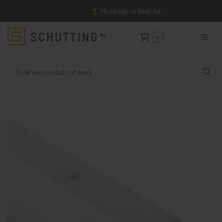
Montage in heel NL
0