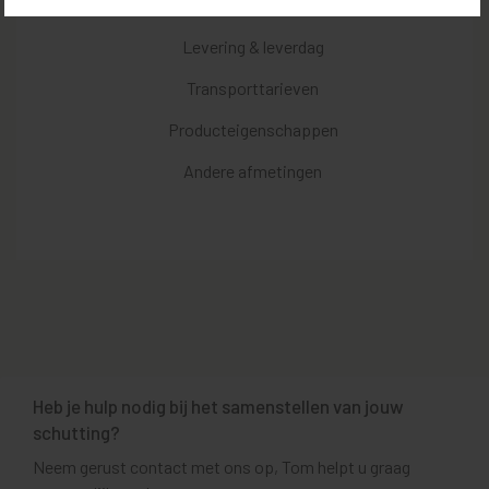
Kenmerken
Levering & leverdag
Transporttarieven
Producteigenschappen
Andere afmetingen
Heb je hulp nodig bij het samenstellen van jouw
schutting?
Neem gerust contact met ons op, Tom helpt u graag