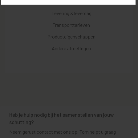
Kenmerken
Levering & leverdag
Transporttarieven
Producteigenschappen
Andere afmetingen
Heb je hulp nodig bij het samenstellen van jouw
schutting?
Neem gerust contact met ons op, Tom helpt u graag