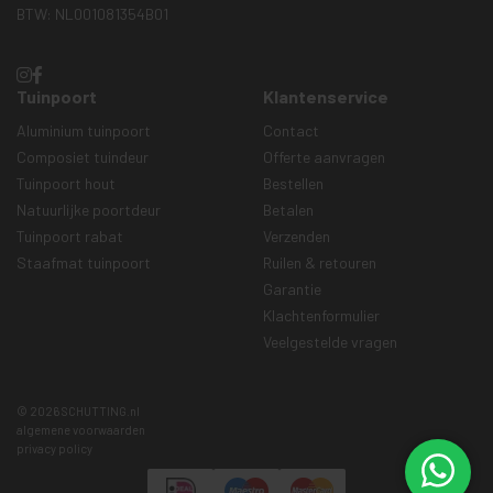
BTW: NL001081354B01
Tuinpoort
Klantenservice
Aluminium tuinpoort
Contact
Composiet tuindeur
Offerte aanvragen
Tuinpoort hout
Bestellen
Natuurlijke poortdeur
Betalen
Tuinpoort rabat
Verzenden
Staafmat tuinpoort
Ruilen & retouren
Garantie
Klachtenformulier
Veelgestelde vragen
© 2026 SCHUTTING.nl
algemene voorwaarden
privacy policy