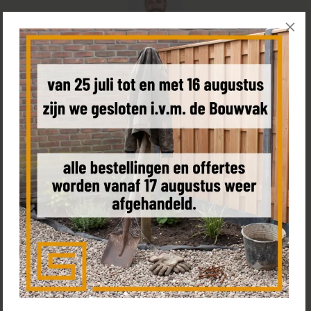
Hulp nodig bij het bestellen van uw schutting?
Bel
+31 85 0187 599
, plan een
(video) call
met Tom of bezoek
de
showroom
Bestel een sample
Product omschrijving